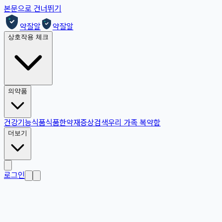
본문으로 건너뛰기
약잘알
약잘알
상호작용 체크
의약품
건강기능식품
식품
한약재
증상검색
우리 가족 복약함
더보기
로그인