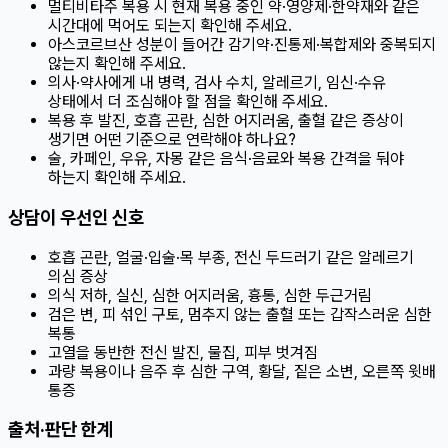
멀티비타주 복용 시 현재 복용 중인 약·영양제·한약재와 같은
시간대에 먹어도 되는지 확인해 주세요.
아스코르브산 성분이 들어간 감기약·진통제·복합제와 중복되지
않는지 확인해 주세요.
의사·약사에게 내 병력, 검사 수치, 알레르기, 임신·수유
상태에서 더 조심해야 할 점을 확인해 주세요.
복용 후 발진, 호흡 곤란, 심한 어지러움, 출혈 같은 증상이
생기면 어떤 기준으로 연락해야 하나요?
술, 카페인, 우유, 자몽 같은 음식·음료와 복용 간격을 둬야
하는지 확인해 주세요.
상담이 우선인 신호
호흡 곤란, 얼굴·입술·목 부종, 전신 두드러기 같은 알레르기
의심 증상
의식 저하, 실신, 심한 어지러움, 흉통, 심한 두근거림
검은 변, 피 섞인 구토, 멈추지 않는 출혈 또는 갑작스러운 심한
복통
고열을 동반한 전신 발진, 물집, 피부 벗겨짐
과량 복용이나 음주 후 심한 구역, 황달, 짙은 소변, 오른쪽 윗배
통증
출처·판단 한계