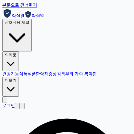
본문으로 건너뛰기
약잘알
약잘알
상호작용 체크
의약품
건강기능식품
식품
한약재
증상검색
우리 가족 복약함
더보기
로그인