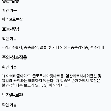
성분·함량
확인 가능
아스코르브산
효능·용법
확인 가능
- 외과수술시, 중증화상, 골절 및 기타 외상 - 중증감염증, 혼수상태
주의·상호작용
확인 가능
1) 아세타졸아미드, 클로로치아짓나트륨, 염산테트라사이클린 및
알칼리 용액과는 배합하지 않는다. 2) 칼슘염 존재하에서 엽산은
불안정하다는 보고가 있다. 3) 이 약의 비…
부작용·보관
확인 가능