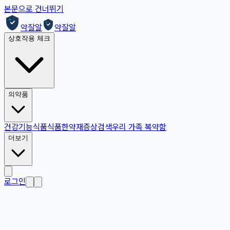
본문으로 건너뛰기
약잘알
약잘알
상호작용 체크
의약품
건강기능식품
식품
한약재
증상검색
우리 가족 복약함
더보기
로그인