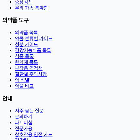
증상검색
우리 가족 복약함
의약품 도구
의약품 목록
약물 분류별 가이드
성분 가이드
건강기능식품 목록
식품 목록
한약재 목록
부작용 역검색
질환별 주의사항
약 식별
약물 비교
안내
자주 묻는 질문
문의하기
파트너십
전문가용
상호작용 안전 카드