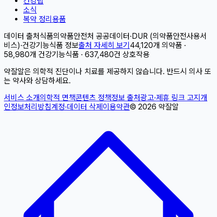
건강팁
소식
복약 정리용품
데이터 출처
식품의약품안전처 공공데이터
·
DUR (의약품안전사용서
비스)
·
건강기능식품 정보
출처 자세히 보기
44,120개 의약품 ·
58,980개 건강기능식품 · 637,480건 상호작용
약잘알은 의학적 진단이나 치료를 제공하지 않습니다. 반드시 의사 또
는 약사와 상담하세요.
서비스 소개
의학적 면책
콘텐츠 정책
정보 출처
광고·제휴 링크 고지
개
인정보처리방침
계정·데이터 삭제
이용약관
©
2026
약잘알