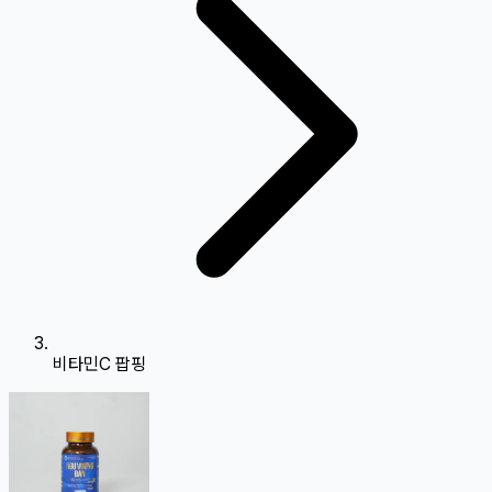
비타민C 팝핑