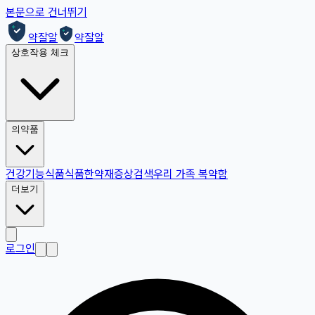
본문으로 건너뛰기
약잘알
약잘알
상호작용 체크
의약품
건강기능식품
식품
한약재
증상검색
우리 가족 복약함
더보기
로그인