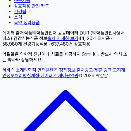
전문가용
상호작용 안전 카드
건강팁
소식
복약 정리용품
데이터 출처
식품의약품안전처 공공데이터
·
DUR (의약품안전사용서
비스)
·
건강기능식품 정보
출처 자세히 보기
44,120개 의약품 ·
58,980개 건강기능식품 · 637,480건 상호작용
약잘알은 의학적 진단이나 치료를 제공하지 않습니다. 반드시 의사 또
는 약사와 상담하세요.
서비스 소개
의학적 면책
콘텐츠 정책
정보 출처
광고·제휴 링크 고지
개
인정보처리방침
계정·데이터 삭제
이용약관
©
2026
약잘알