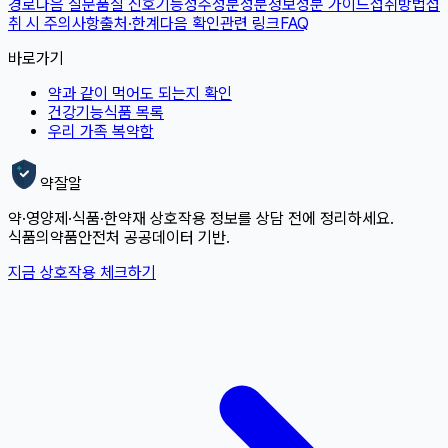
경로
다음 질문
품질 신호
기능성
주성분
성분정보
성분 가이드
섭취방법
섭
취 시 주의사항
출처·한계
다음 확인
관련 링크
FAQ
바로가기
약과 같이 먹어도 되는지 확인
건강기능식품 목록
우리 가족 복약함
약잘알
약·영양제·식품·한약재 상호작용 정보를 상담 전에 정리하세요.
식품의약품안전처 공공데이터 기반.
지금 상호작용 체크하기