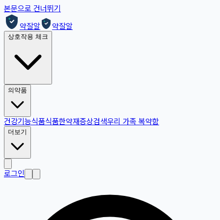
본문으로 건너뛰기
약잘알
약잘알
상호작용 체크
의약품
건강기능식품
식품
한약재
증상검색
우리 가족 복약함
더보기
로그인