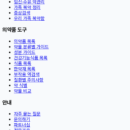
임신·수유 약관리
가족 복약 정리
증상검색
우리 가족 복약함
의약품 도구
의약품 목록
약물 분류별 가이드
성분 가이드
건강기능식품 목록
식품 목록
한약재 목록
부작용 역검색
질환별 주의사항
약 식별
약물 비교
안내
자주 묻는 질문
문의하기
파트너십