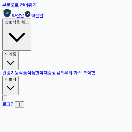
본문으로 건너뛰기
약잘알
약잘알
상호작용 체크
의약품
건강기능식품
식품
한약재
증상검색
우리 가족 복약함
더보기
로그인