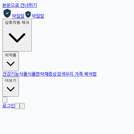
본문으로 건너뛰기
약잘알
약잘알
상호작용 체크
의약품
건강기능식품
식품
한약재
증상검색
우리 가족 복약함
더보기
로그인