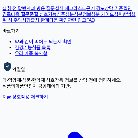
섭취 전 답변
약과 병용 질문
섭취 체크리스트
근거 강도
상담 기준
확인
경로
다음 질문
품질 신호
기능성
주성분
성분정보
성분 가이드
섭취방법
섭
취 시 주의사항
출처·한계
다음 확인
관련 링크
FAQ
바로가기
약과 같이 먹어도 되는지 확인
건강기능식품 목록
우리 가족 복약함
약잘알
약·영양제·식품·한약재 상호작용 정보를 상담 전에 정리하세요.
식품의약품안전처 공공데이터 기반.
지금 상호작용 체크하기