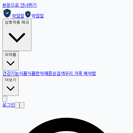
본문으로 건너뛰기
약잘알
약잘알
상호작용 체크
의약품
건강기능식품
식품
한약재
증상검색
우리 가족 복약함
더보기
로그인