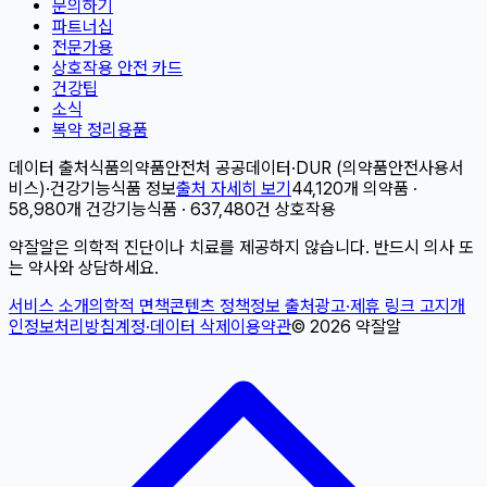
문의하기
파트너십
전문가용
상호작용 안전 카드
건강팁
소식
복약 정리용품
데이터 출처
식품의약품안전처 공공데이터
·
DUR (의약품안전사용서
비스)
·
건강기능식품 정보
출처 자세히 보기
44,120개 의약품 ·
58,980개 건강기능식품 · 637,480건 상호작용
약잘알은 의학적 진단이나 치료를 제공하지 않습니다. 반드시 의사 또
는 약사와 상담하세요.
서비스 소개
의학적 면책
콘텐츠 정책
정보 출처
광고·제휴 링크 고지
개
인정보처리방침
계정·데이터 삭제
이용약관
©
2026
약잘알