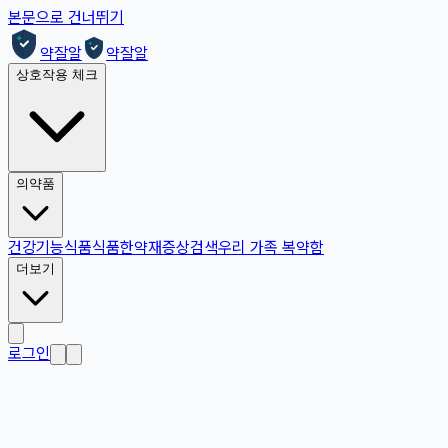
본문으로 건너뛰기
약잘알
약잘알
상호작용 체크
의약품
건강기능식품
식품
한약재
증상검색
우리 가족 복약함
더보기
로그인