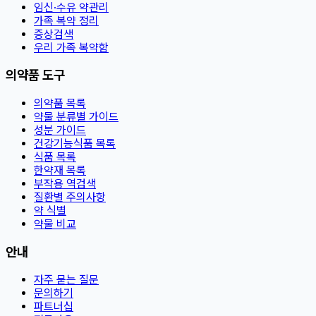
임신·수유 약관리
가족 복약 정리
증상검색
우리 가족 복약함
의약품 도구
의약품 목록
약물 분류별 가이드
성분 가이드
건강기능식품 목록
식품 목록
한약재 목록
부작용 역검색
질환별 주의사항
약 식별
약물 비교
안내
자주 묻는 질문
문의하기
파트너십