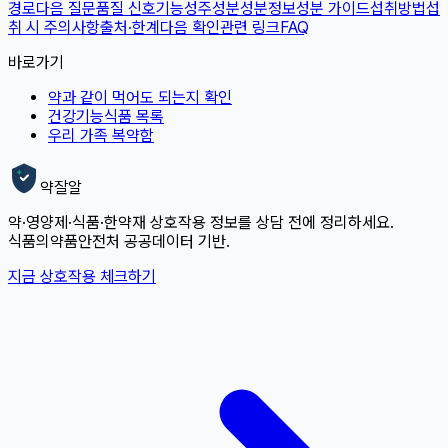
경로
다음 질문
품질 신호
기능성
주성분
성분정보
성분 가이드
섭취방법
섭
취 시 주의사항
출처·한계
다음 확인
관련 링크
FAQ
바로가기
약과 같이 먹어도 되는지 확인
건강기능식품 목록
우리 가족 복약함
약잘알
약·영양제·식품·한약재 상호작용 정보를 상담 전에 정리하세요.
식품의약품안전처 공공데이터 기반.
지금 상호작용 체크하기