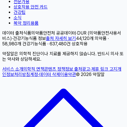
전문가용
상호작용 안전 카드
건강팁
소식
복약 정리용품
데이터 출처
식품의약품안전처 공공데이터
·
DUR (의약품안전사용서
비스)
·
건강기능식품 정보
출처 자세히 보기
44,120개 의약품 ·
58,980개 건강기능식품 · 637,480건 상호작용
약잘알은 의학적 진단이나 치료를 제공하지 않습니다. 반드시 의사 또
는 약사와 상담하세요.
서비스 소개
의학적 면책
콘텐츠 정책
정보 출처
광고·제휴 링크 고지
개
인정보처리방침
계정·데이터 삭제
이용약관
©
2026
약잘알