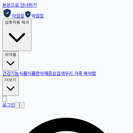
본문으로 건너뛰기
약잘알
약잘알
상호작용 체크
의약품
건강기능식품
식품
한약재
증상검색
우리 가족 복약함
더보기
로그인