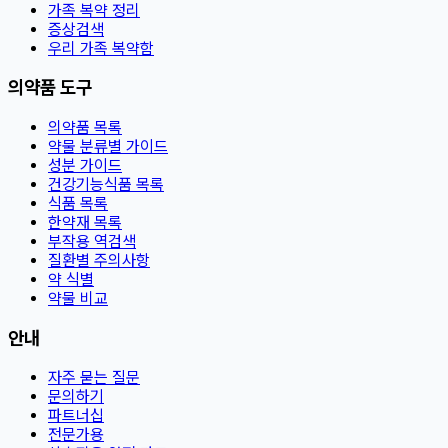
가족 복약 정리
증상검색
우리 가족 복약함
의약품 도구
의약품 목록
약물 분류별 가이드
성분 가이드
건강기능식품 목록
식품 목록
한약재 목록
부작용 역검색
질환별 주의사항
약 식별
약물 비교
안내
자주 묻는 질문
문의하기
파트너십
전문가용