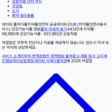
상호작용 안전 카드
건강팁
소식
복약 정리용품
데이터 출처
식품의약품안전처 공공데이터
·
DUR (의약품안전사용서
비스)
·
건강기능식품 정보
출처 자세히 보기
44,120개 의약품 ·
58,980개 건강기능식품 · 637,480건 상호작용
약잘알은 의학적 진단이나 치료를 제공하지 않습니다. 반드시 의사 또
는 약사와 상담하세요.
서비스 소개
의학적 면책
콘텐츠 정책
정보 출처
광고·제휴 링크 고지
개
인정보처리방침
계정·데이터 삭제
이용약관
©
2026
약잘알