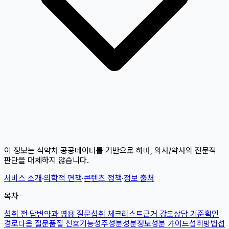
이 정보는 식약처 공공데이터를 기반으로 하며, 의사/약사의 전문적
판단을 대체하지 않습니다.
서비스 소개
·
의학적 면책
·
콘텐츠 정책
·
정보 출처
목차
섭취 전 답변
약과 병용 질문
섭취 체크리스트
근거 강도
상담 기준
확인
경로
다음 질문
품질 신호
기능성
주성분
성분정보
성분 가이드
섭취방법
섭