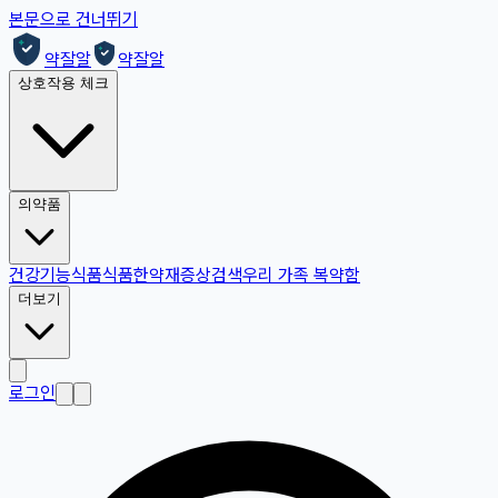
본문으로 건너뛰기
약잘알
약잘알
상호작용 체크
의약품
건강기능식품
식품
한약재
증상검색
우리 가족 복약함
더보기
로그인