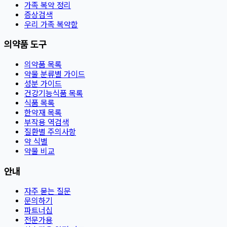
가족 복약 정리
증상검색
우리 가족 복약함
의약품 도구
의약품 목록
약물 분류별 가이드
성분 가이드
건강기능식품 목록
식품 목록
한약재 목록
부작용 역검색
질환별 주의사항
약 식별
약물 비교
안내
자주 묻는 질문
문의하기
파트너십
전문가용