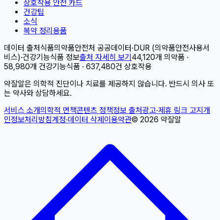
상호작용 안전 카드
건강팁
소식
복약 정리용품
데이터 출처
식품의약품안전처 공공데이터
·
DUR (의약품안전사용서
비스)
·
건강기능식품 정보
출처 자세히 보기
44,120개 의약품 ·
58,980개 건강기능식품 · 637,480건 상호작용
약잘알은 의학적 진단이나 치료를 제공하지 않습니다. 반드시 의사 또
는 약사와 상담하세요.
서비스 소개
의학적 면책
콘텐츠 정책
정보 출처
광고·제휴 링크 고지
개
인정보처리방침
계정·데이터 삭제
이용약관
©
2026
약잘알