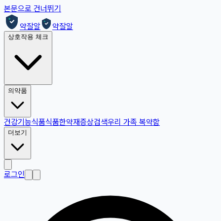
본문으로 건너뛰기
약잘알
약잘알
상호작용 체크
의약품
건강기능식품
식품
한약재
증상검색
우리 가족 복약함
더보기
로그인