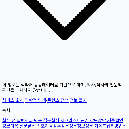
이 정보는 식약처 공공데이터를 기반으로 하며, 의사/약사의 전문적
판단을 대체하지 않습니다.
서비스 소개
·
의학적 면책
·
콘텐츠 정책
·
정보 출처
목차
섭취 전 답변
약과 병용 질문
섭취 체크리스트
근거 강도
상담 기준
확인
경로
다음 질문
품질 신호
기능성
주성분
성분정보
성분 가이드
섭취방법
섭