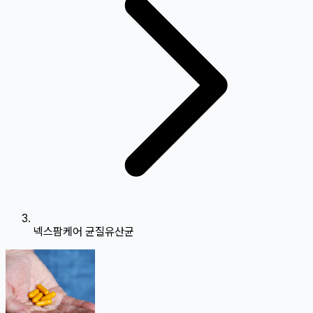
넥스팜케어 균질유산균