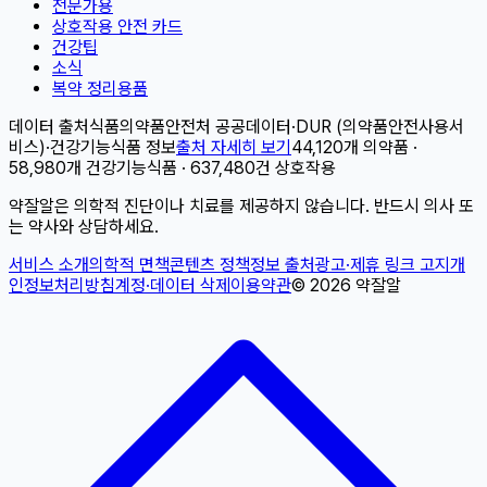
전문가용
상호작용 안전 카드
건강팁
소식
복약 정리용품
데이터 출처
식품의약품안전처 공공데이터
·
DUR (의약품안전사용서
비스)
·
건강기능식품 정보
출처 자세히 보기
44,120개 의약품 ·
58,980개 건강기능식품 · 637,480건 상호작용
약잘알은 의학적 진단이나 치료를 제공하지 않습니다. 반드시 의사 또
는 약사와 상담하세요.
서비스 소개
의학적 면책
콘텐츠 정책
정보 출처
광고·제휴 링크 고지
개
인정보처리방침
계정·데이터 삭제
이용약관
©
2026
약잘알