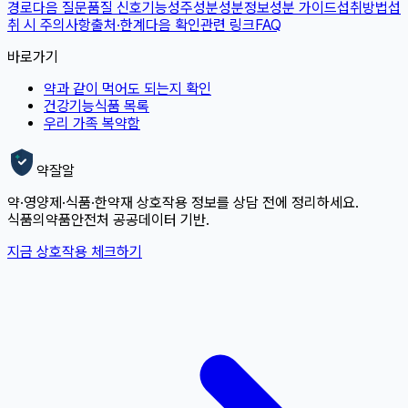
경로
다음 질문
품질 신호
기능성
주성분
성분정보
성분 가이드
섭취방법
섭
취 시 주의사항
출처·한계
다음 확인
관련 링크
FAQ
바로가기
약과 같이 먹어도 되는지 확인
건강기능식품 목록
우리 가족 복약함
약잘알
약·영양제·식품·한약재 상호작용 정보를 상담 전에 정리하세요.
식품의약품안전처 공공데이터 기반.
지금 상호작용 체크하기