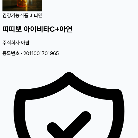
건강기능식품
·
비타민
띠띠뽀 아이비타C+아연
주식회사 아람
등록번호 ·
2011001701965