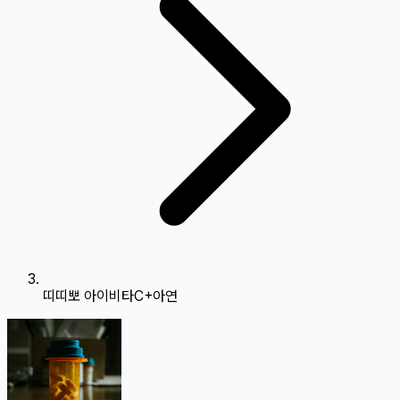
띠띠뽀 아이비타C+아연