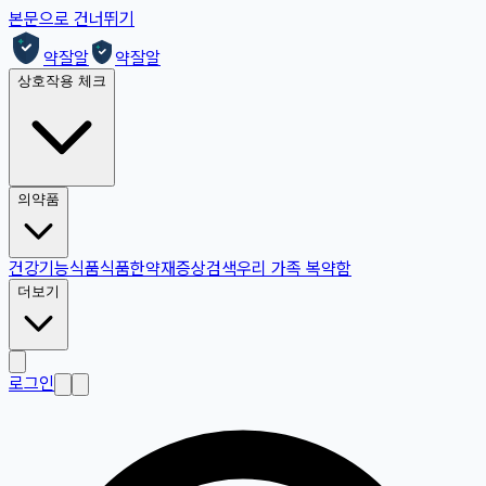
본문으로 건너뛰기
약잘알
약잘알
상호작용 체크
의약품
건강기능식품
식품
한약재
증상검색
우리 가족 복약함
더보기
로그인