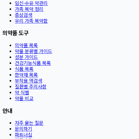
임신·수유 약관리
가족 복약 정리
증상검색
우리 가족 복약함
의약품 도구
의약품 목록
약물 분류별 가이드
성분 가이드
건강기능식품 목록
식품 목록
한약재 목록
부작용 역검색
질환별 주의사항
약 식별
약물 비교
안내
자주 묻는 질문
문의하기
파트너십