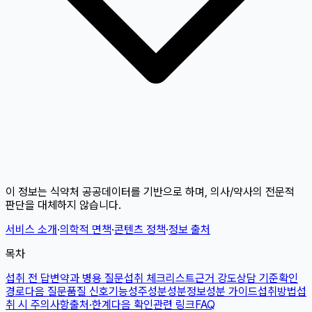
이 정보는 식약처 공공데이터를 기반으로 하며, 의사/약사의 전문적
판단을 대체하지 않습니다.
서비스 소개
·
의학적 면책
·
콘텐츠 정책
·
정보 출처
목차
섭취 전 답변
약과 병용 질문
섭취 체크리스트
근거 강도
상담 기준
확인
경로
다음 질문
품질 신호
기능성
주성분
성분정보
성분 가이드
섭취방법
섭
취 시 주의사항
출처·한계
다음 확인
관련 링크
FAQ