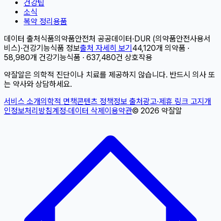
건강팁
소식
복약 정리용품
데이터 출처
식품의약품안전처 공공데이터
·
DUR (의약품안전사용서
비스)
·
건강기능식품 정보
출처 자세히 보기
44,120개 의약품 ·
58,980개 건강기능식품 · 637,480건 상호작용
약잘알은 의학적 진단이나 치료를 제공하지 않습니다. 반드시 의사 또
는 약사와 상담하세요.
서비스 소개
의학적 면책
콘텐츠 정책
정보 출처
광고·제휴 링크 고지
개
인정보처리방침
계정·데이터 삭제
이용약관
©
2026
약잘알