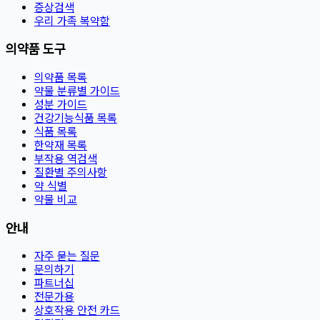
증상검색
우리 가족 복약함
의약품 도구
의약품 목록
약물 분류별 가이드
성분 가이드
건강기능식품 목록
식품 목록
한약재 목록
부작용 역검색
질환별 주의사항
약 식별
약물 비교
안내
자주 묻는 질문
문의하기
파트너십
전문가용
상호작용 안전 카드