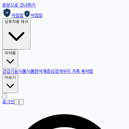
본문으로 건너뛰기
약잘알
약잘알
상호작용 체크
의약품
건강기능식품
식품
한약재
증상검색
우리 가족 복약함
더보기
로그인