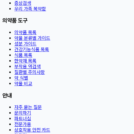
증상검색
우리 가족 복약함
의약품 도구
의약품 목록
약물 분류별 가이드
성분 가이드
건강기능식품 목록
식품 목록
한약재 목록
부작용 역검색
질환별 주의사항
약 식별
약물 비교
안내
자주 묻는 질문
문의하기
파트너십
전문가용
상호작용 안전 카드