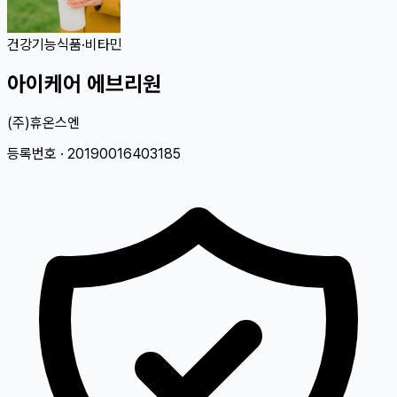
건강기능식품
·
비타민
아이케어 에브리원
(주)휴온스엔
등록번호 ·
20190016403185