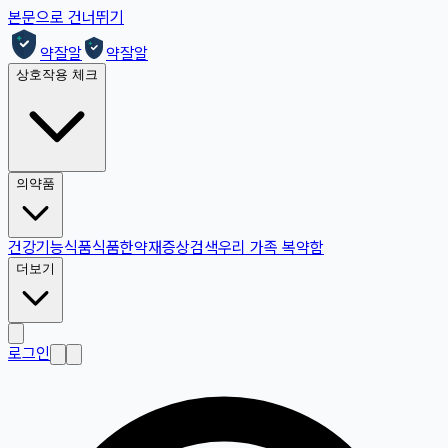
본문으로 건너뛰기
약잘알
약잘알
상호작용 체크
의약품
건강기능식품
식품
한약재
증상검색
우리 가족 복약함
더보기
로그인