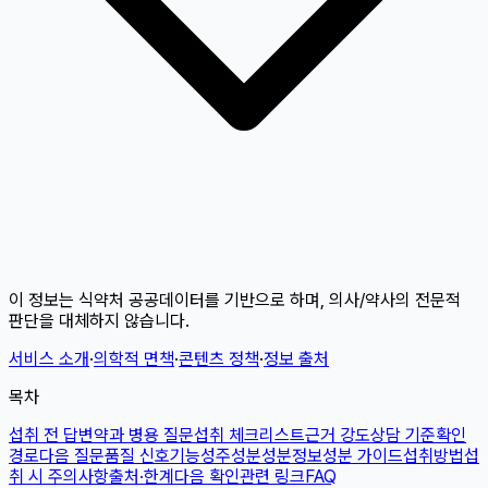
이 정보는 식약처 공공데이터를 기반으로 하며, 의사/약사의 전문적
판단을 대체하지 않습니다.
서비스 소개
·
의학적 면책
·
콘텐츠 정책
·
정보 출처
목차
섭취 전 답변
약과 병용 질문
섭취 체크리스트
근거 강도
상담 기준
확인
경로
다음 질문
품질 신호
기능성
주성분
성분정보
성분 가이드
섭취방법
섭
취 시 주의사항
출처·한계
다음 확인
관련 링크
FAQ