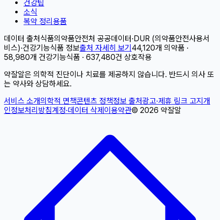
건강팁
소식
복약 정리용품
데이터 출처
식품의약품안전처 공공데이터
·
DUR (의약품안전사용서
비스)
·
건강기능식품 정보
출처 자세히 보기
44,120개 의약품 ·
58,980개 건강기능식품 · 637,480건 상호작용
약잘알은 의학적 진단이나 치료를 제공하지 않습니다. 반드시 의사 또
는 약사와 상담하세요.
서비스 소개
의학적 면책
콘텐츠 정책
정보 출처
광고·제휴 링크 고지
개
인정보처리방침
계정·데이터 삭제
이용약관
©
2026
약잘알