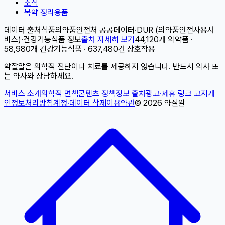
소식
복약 정리용품
데이터 출처
식품의약품안전처 공공데이터
·
DUR (의약품안전사용서
비스)
·
건강기능식품 정보
출처 자세히 보기
44,120개 의약품 ·
58,980개 건강기능식품 · 637,480건 상호작용
약잘알은 의학적 진단이나 치료를 제공하지 않습니다. 반드시 의사 또
는 약사와 상담하세요.
서비스 소개
의학적 면책
콘텐츠 정책
정보 출처
광고·제휴 링크 고지
개
인정보처리방침
계정·데이터 삭제
이용약관
©
2026
약잘알