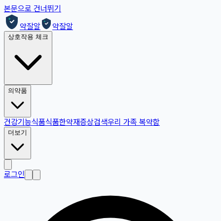
본문으로 건너뛰기
약잘알
약잘알
상호작용 체크
의약품
건강기능식품
식품
한약재
증상검색
우리 가족 복약함
더보기
로그인