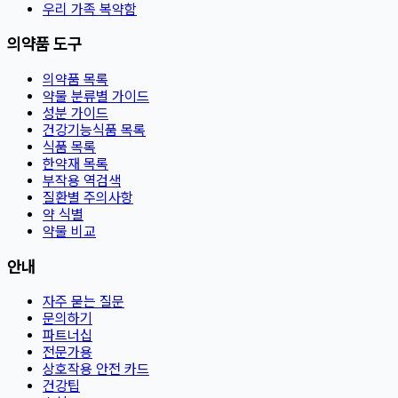
우리 가족 복약함
의약품 도구
의약품 목록
약물 분류별 가이드
성분 가이드
건강기능식품 목록
식품 목록
한약재 목록
부작용 역검색
질환별 주의사항
약 식별
약물 비교
안내
자주 묻는 질문
문의하기
파트너십
전문가용
상호작용 안전 카드
건강팁