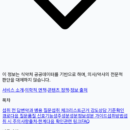
이 정보는 식약처 공공데이터를 기반으로 하며, 의사/약사의 전문적
판단을 대체하지 않습니다.
서비스 소개
·
의학적 면책
·
콘텐츠 정책
·
정보 출처
목차
섭취 전 답변
약과 병용 질문
섭취 체크리스트
근거 강도
상담 기준
확인
경로
다음 질문
품질 신호
기능성
주성분
성분정보
성분 가이드
섭취방법
섭
취 시 주의사항
출처·한계
다음 확인
관련 링크
FAQ