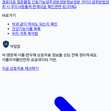
경로
다음 질문
품질 신호
기능성
주성분
성분정보
성분 가이드
섭취방법
섭
취 시 주의사항
출처·한계
다음 확인
관련 링크
FAQ
바로가기
약과 같이 먹어도 되는지 확인
건강기능식품 목록
우리 가족 복약함
약잘알
약·영양제·식품·한약재 상호작용 정보를 상담 전에 정리하세요.
식품의약품안전처 공공데이터 기반.
지금 상호작용 체크하기