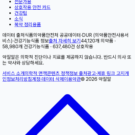
전문가용
상호작용 안전 카드
건강팁
소식
복약 정리용품
데이터 출처
식품의약품안전처 공공데이터
·
DUR (의약품안전사용서
비스)
·
건강기능식품 정보
출처 자세히 보기
44,120개 의약품 ·
58,980개 건강기능식품 · 637,480건 상호작용
약잘알은 의학적 진단이나 치료를 제공하지 않습니다. 반드시 의사 또
는 약사와 상담하세요.
서비스 소개
의학적 면책
콘텐츠 정책
정보 출처
광고·제휴 링크 고지
개
인정보처리방침
계정·데이터 삭제
이용약관
©
2026
약잘알