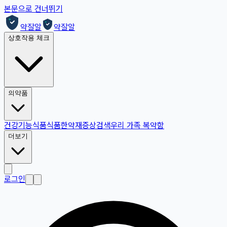
본문으로 건너뛰기
약잘알
약잘알
상호작용 체크
의약품
건강기능식품
식품
한약재
증상검색
우리 가족 복약함
더보기
로그인