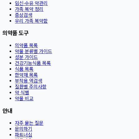
임신·수유 약관리
가족 복약 정리
증상검색
우리 가족 복약함
의약품 도구
의약품 목록
약물 분류별 가이드
성분 가이드
건강기능식품 목록
식품 목록
한약재 목록
부작용 역검색
질환별 주의사항
약 식별
약물 비교
안내
자주 묻는 질문
문의하기
파트너십