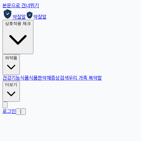
본문으로 건너뛰기
약잘알
약잘알
상호작용 체크
의약품
건강기능식품
식품
한약재
증상검색
우리 가족 복약함
더보기
로그인