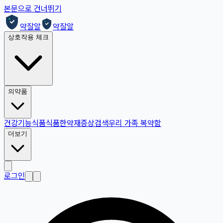
본문으로 건너뛰기
약잘알
약잘알
상호작용 체크
의약품
건강기능식품
식품
한약재
증상검색
우리 가족 복약함
더보기
로그인