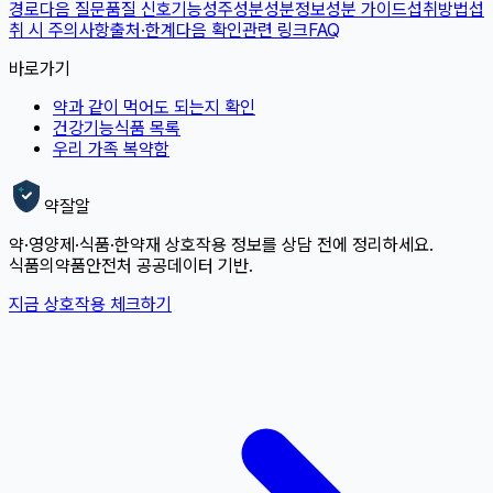
경로
다음 질문
품질 신호
기능성
주성분
성분정보
성분 가이드
섭취방법
섭
취 시 주의사항
출처·한계
다음 확인
관련 링크
FAQ
바로가기
약과 같이 먹어도 되는지 확인
건강기능식품 목록
우리 가족 복약함
약잘알
약·영양제·식품·한약재 상호작용 정보를 상담 전에 정리하세요.
식품의약품안전처 공공데이터 기반.
지금 상호작용 체크하기