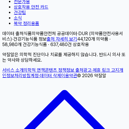
전문가용
상호작용 안전 카드
건강팁
소식
복약 정리용품
데이터 출처
식품의약품안전처 공공데이터
·
DUR (의약품안전사용서
비스)
·
건강기능식품 정보
출처 자세히 보기
44,120개 의약품 ·
58,980개 건강기능식품 · 637,480건 상호작용
약잘알은 의학적 진단이나 치료를 제공하지 않습니다. 반드시 의사 또
는 약사와 상담하세요.
서비스 소개
의학적 면책
콘텐츠 정책
정보 출처
광고·제휴 링크 고지
개
인정보처리방침
계정·데이터 삭제
이용약관
©
2026
약잘알