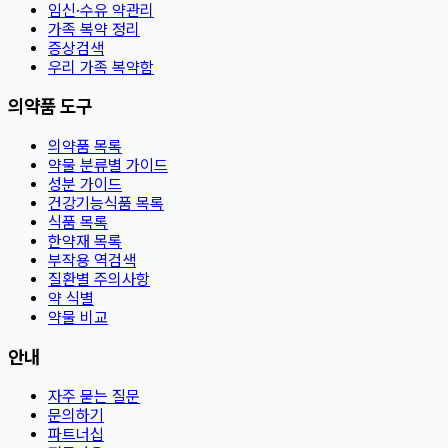
임신·수유 약관리
가족 복약 정리
증상검색
우리 가족 복약함
의약품 도구
의약품 목록
약물 분류별 가이드
성분 가이드
건강기능식품 목록
식품 목록
한약재 목록
부작용 역검색
질환별 주의사항
약 식별
약물 비교
안내
자주 묻는 질문
문의하기
파트너십