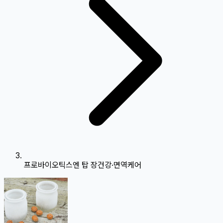
프로바이오틱스엔 탑 장건강·면역케어