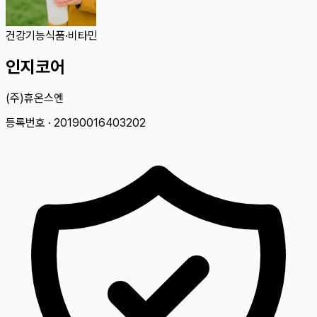
건강기능식품
·
비타민
인지코어
(주)휴온스엔
등록번호 ·
20190016403202