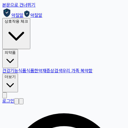
본문으로 건너뛰기
약잘알
약잘알
상호작용 체크
의약품
건강기능식품
식품
한약재
증상검색
우리 가족 복약함
더보기
로그인