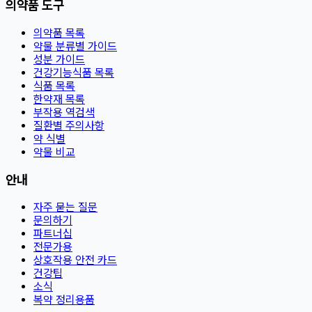
의약품 도구
의약품 목록
약물 분류별 가이드
성분 가이드
건강기능식품 목록
식품 목록
한약재 목록
부작용 역검색
질환별 주의사항
약 식별
약물 비교
안내
자주 묻는 질문
문의하기
파트너십
전문가용
상호작용 안전 카드
건강팁
소식
복약 정리용품