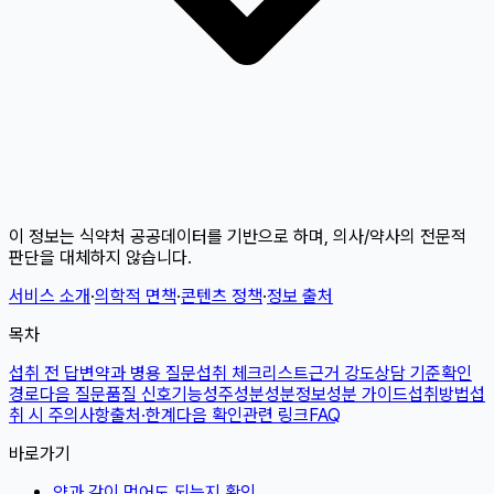
이 정보는 식약처 공공데이터를 기반으로 하며, 의사/약사의 전문적
판단을 대체하지 않습니다.
서비스 소개
·
의학적 면책
·
콘텐츠 정책
·
정보 출처
목차
섭취 전 답변
약과 병용 질문
섭취 체크리스트
근거 강도
상담 기준
확인
경로
다음 질문
품질 신호
기능성
주성분
성분정보
성분 가이드
섭취방법
섭
취 시 주의사항
출처·한계
다음 확인
관련 링크
FAQ
바로가기
약과 같이 먹어도 되는지 확인