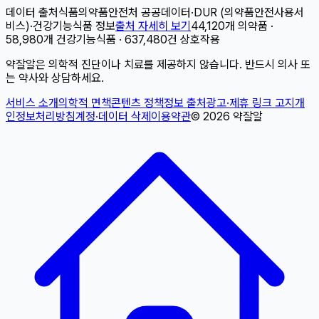
데이터 출처
식품의약품안전처 공공데이터
·
DUR (의약품안전사용서
비스)
·
건강기능식품 정보
출처 자세히 보기
44,120개 의약품 ·
58,980개 건강기능식품 · 637,480건 상호작용
약잘알은 의학적 진단이나 치료를 제공하지 않습니다. 반드시 의사 또
는 약사와 상담하세요.
서비스 소개
의학적 면책
콘텐츠 정책
정보 출처
광고·제휴 링크 고지
개
인정보처리방침
계정·데이터 삭제
이용약관
©
2026
약잘알