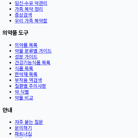
임신·수유 약관리
가족 복약 정리
증상검색
우리 가족 복약함
의약품 도구
의약품 목록
약물 분류별 가이드
성분 가이드
건강기능식품 목록
식품 목록
한약재 목록
부작용 역검색
질환별 주의사항
약 식별
약물 비교
안내
자주 묻는 질문
문의하기
파트너십