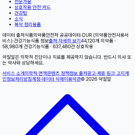
전문가용
상호작용 안전 카드
건강팁
소식
복약 정리용품
데이터 출처
식품의약품안전처 공공데이터
·
DUR (의약품안전사용서
비스)
·
건강기능식품 정보
출처 자세히 보기
44,120개 의약품 ·
58,980개 건강기능식품 · 637,480건 상호작용
약잘알은 의학적 진단이나 치료를 제공하지 않습니다. 반드시 의사 또
는 약사와 상담하세요.
서비스 소개
의학적 면책
콘텐츠 정책
정보 출처
광고·제휴 링크 고지
개
인정보처리방침
계정·데이터 삭제
이용약관
©
2026
약잘알