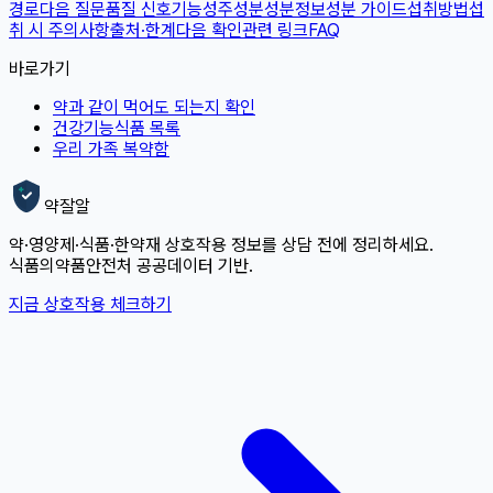
경로
다음 질문
품질 신호
기능성
주성분
성분정보
성분 가이드
섭취방법
섭
취 시 주의사항
출처·한계
다음 확인
관련 링크
FAQ
바로가기
약과 같이 먹어도 되는지 확인
건강기능식품 목록
우리 가족 복약함
약잘알
약·영양제·식품·한약재 상호작용 정보를 상담 전에 정리하세요.
식품의약품안전처 공공데이터 기반.
지금 상호작용 체크하기