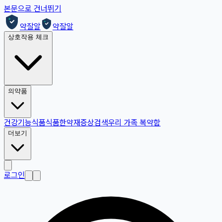
본문으로 건너뛰기
약잘알
약잘알
상호작용 체크
의약품
건강기능식품
식품
한약재
증상검색
우리 가족 복약함
더보기
로그인