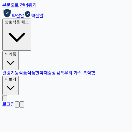
본문으로 건너뛰기
약잘알
약잘알
상호작용 체크
의약품
건강기능식품
식품
한약재
증상검색
우리 가족 복약함
더보기
로그인