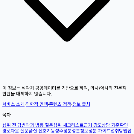
이 정보는 식약처 공공데이터를 기반으로 하며, 의사/약사의 전문적
판단을 대체하지 않습니다.
서비스 소개
·
의학적 면책
·
콘텐츠 정책
·
정보 출처
목차
섭취 전 답변
약과 병용 질문
섭취 체크리스트
근거 강도
상담 기준
확인
경로
다음 질문
품질 신호
기능성
주성분
성분정보
성분 가이드
섭취방법
섭