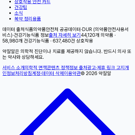
상호작용 안전 카드
건강팁
소식
복약 정리용품
데이터 출처
식품의약품안전처 공공데이터
·
DUR (의약품안전사용서
비스)
·
건강기능식품 정보
출처 자세히 보기
44,120개 의약품 ·
58,980개 건강기능식품 · 637,480건 상호작용
약잘알은 의학적 진단이나 치료를 제공하지 않습니다. 반드시 의사 또
는 약사와 상담하세요.
서비스 소개
의학적 면책
콘텐츠 정책
정보 출처
광고·제휴 링크 고지
개
인정보처리방침
계정·데이터 삭제
이용약관
©
2026
약잘알