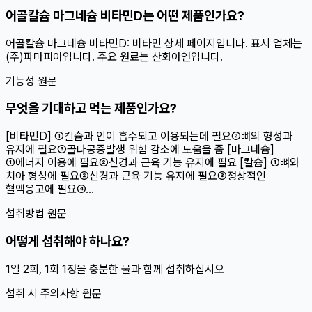
어골칼슘 마그네슘 비타민D는 어떤 제품인가요?
어골칼슘 마그네슘 비타민D: 비타민 상세 페이지입니다. 표시 업체는
(주)파마피아입니다. 주요 원료는 산화아연입니다.
기능성 원문
무엇을 기대하고 먹는 제품인가요?
[비타민D] ①칼슘과 인이 흡수되고 이용되는데 필요②뼈의 형성과
유지에 필요③골다공증발생 위험 감소에 도움을 줌 [마그네슘]
①에너지 이용에 필요②신경과 근육 기능 유지에 필요 [칼슘] ①뼈와
치아 형성에 필요②신경과 근육 기능 유지에 필요③정상적인
혈액응고에 필요④...
섭취방법 원문
어떻게 섭취해야 하나요?
1일 2회, 1회 1정을 충분한 물과 함께 섭취하십시오
섭취 시 주의사항 원문