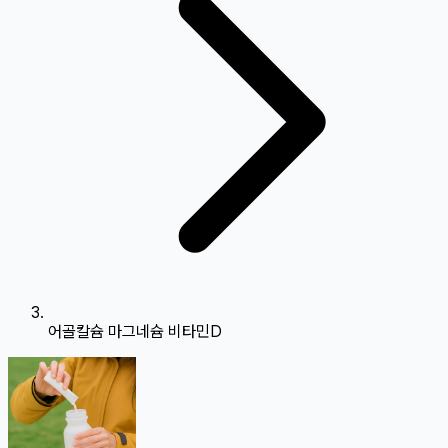
어골칼슘 마그네슘 비타민D