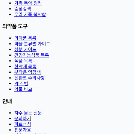
가족 복약 정리
증상검색
우리 가족 복약함
의약품 도구
의약품 목록
약물 분류별 가이드
성분 가이드
건강기능식품 목록
식품 목록
한약재 목록
부작용 역검색
질환별 주의사항
약 식별
약물 비교
안내
자주 묻는 질문
문의하기
파트너십
전문가용