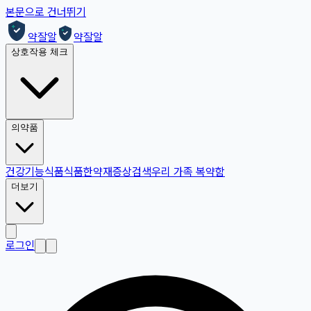
본문으로 건너뛰기
약잘알
약잘알
상호작용 체크
의약품
건강기능식품
식품
한약재
증상검색
우리 가족 복약함
더보기
로그인