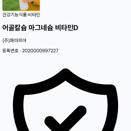
건강기능식품
·
비타민
어골칼슘 마그네슘 비타민D
(주)파마피아
등록번호 ·
2020000997227