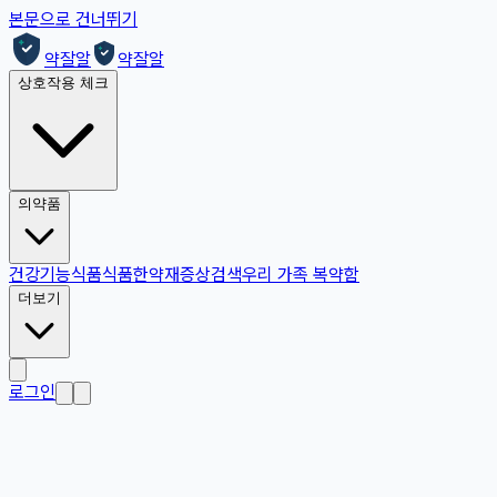
본문으로 건너뛰기
약잘알
약잘알
상호작용 체크
의약품
건강기능식품
식품
한약재
증상검색
우리 가족 복약함
더보기
로그인