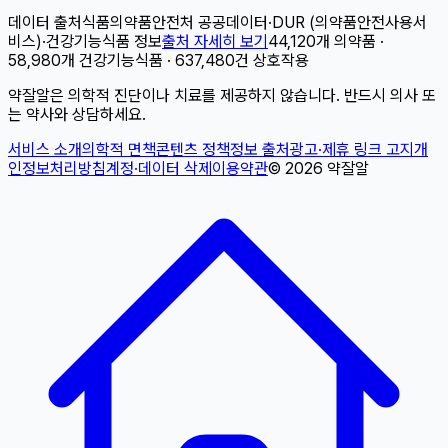
데이터 출처
식품의약품안전처 공공데이터
·
DUR (의약품안전사용서
비스)
·
건강기능식품 정보
출처 자세히 보기
44,120개 의약품 ·
58,980개 건강기능식품 · 637,480건 상호작용
약잘알은 의학적 진단이나 치료를 제공하지 않습니다. 반드시 의사 또
는 약사와 상담하세요.
서비스 소개
의학적 면책
콘텐츠 정책
정보 출처
광고·제휴 링크 고지
개
인정보처리방침
계정·데이터 삭제
이용약관
©
2026
약잘알