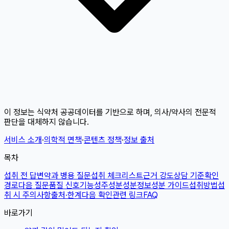
이 정보는 식약처 공공데이터를 기반으로 하며, 의사/약사의 전문적
판단을 대체하지 않습니다.
서비스 소개
·
의학적 면책
·
콘텐츠 정책
·
정보 출처
목차
섭취 전 답변
약과 병용 질문
섭취 체크리스트
근거 강도
상담 기준
확인
경로
다음 질문
품질 신호
기능성
주성분
성분정보
성분 가이드
섭취방법
섭
취 시 주의사항
출처·한계
다음 확인
관련 링크
FAQ
바로가기