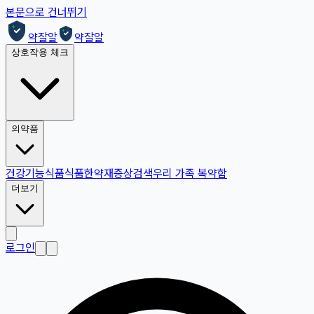
본문으로 건너뛰기
약잘알
약잘알
상호작용 체크
의약품
건강기능식품
식품
한약재
증상검색
우리 가족 복약함
더보기
로그인