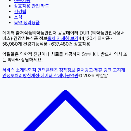
전문가용
상호작용 안전 카드
건강팁
소식
복약 정리용품
데이터 출처
식품의약품안전처 공공데이터
·
DUR (의약품안전사용서
비스)
·
건강기능식품 정보
출처 자세히 보기
44,120개 의약품 ·
58,980개 건강기능식품 · 637,480건 상호작용
약잘알은 의학적 진단이나 치료를 제공하지 않습니다. 반드시 의사 또
는 약사와 상담하세요.
서비스 소개
의학적 면책
콘텐츠 정책
정보 출처
광고·제휴 링크 고지
개
인정보처리방침
계정·데이터 삭제
이용약관
©
2026
약잘알