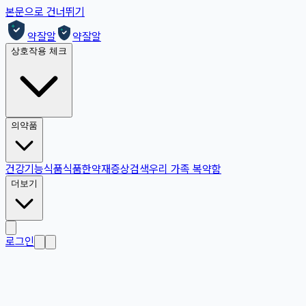
본문으로 건너뛰기
약잘알
약잘알
상호작용 체크
의약품
건강기능식품
식품
한약재
증상검색
우리 가족 복약함
더보기
로그인