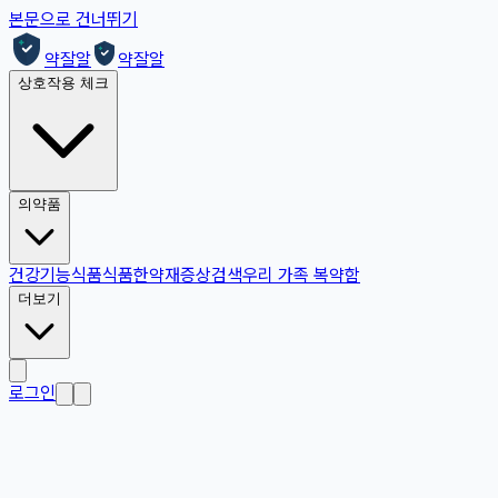
본문으로 건너뛰기
약잘알
약잘알
상호작용 체크
의약품
건강기능식품
식품
한약재
증상검색
우리 가족 복약함
더보기
로그인