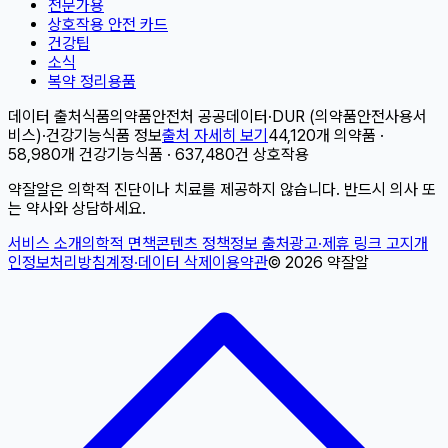
전문가용
상호작용 안전 카드
건강팁
소식
복약 정리용품
데이터 출처
식품의약품안전처 공공데이터
·
DUR (의약품안전사용서
비스)
·
건강기능식품 정보
출처 자세히 보기
44,120개 의약품 ·
58,980개 건강기능식품 · 637,480건 상호작용
약잘알은 의학적 진단이나 치료를 제공하지 않습니다. 반드시 의사 또
는 약사와 상담하세요.
서비스 소개
의학적 면책
콘텐츠 정책
정보 출처
광고·제휴 링크 고지
개
인정보처리방침
계정·데이터 삭제
이용약관
©
2026
약잘알