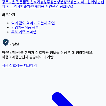
경로
다음 질문
품질 신호
기능성
주성분
성분정보
성분 가이드
섭취방법
섭
취 시 주의사항
출처·한계
다음 확인
관련 링크
FAQ
바로가기
약과 같이 먹어도 되는지 확인
건강기능식품 목록
우리 가족 복약함
약잘알
약·영양제·식품·한약재 상호작용 정보를 상담 전에 정리하세요.
식품의약품안전처 공공데이터 기반.
지금 상호작용 체크하기