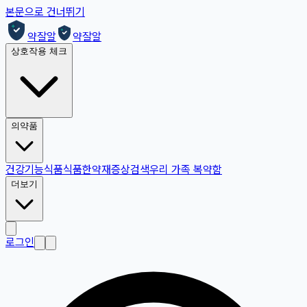
본문으로 건너뛰기
약잘알
약잘알
상호작용 체크
의약품
건강기능식품
식품
한약재
증상검색
우리 가족 복약함
더보기
로그인