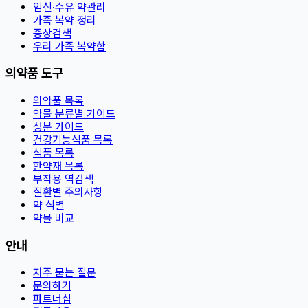
임신·수유 약관리
가족 복약 정리
증상검색
우리 가족 복약함
의약품 도구
의약품 목록
약물 분류별 가이드
성분 가이드
건강기능식품 목록
식품 목록
한약재 목록
부작용 역검색
질환별 주의사항
약 식별
약물 비교
안내
자주 묻는 질문
문의하기
파트너십