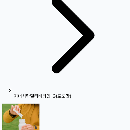
자녀사랑멀티비타민-G(포도맛)