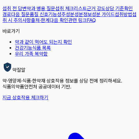
섭취 전 답변
약과 병용 질문
섭취 체크리스트
근거 강도
상담 기준
확인
경로
다음 질문
품질 신호
기능성
주성분
성분정보
성분 가이드
섭취방법
섭
취 시 주의사항
출처·한계
다음 확인
관련 링크
FAQ
바로가기
약과 같이 먹어도 되는지 확인
건강기능식품 목록
우리 가족 복약함
약잘알
약·영양제·식품·한약재 상호작용 정보를 상담 전에 정리하세요.
식품의약품안전처 공공데이터 기반.
지금 상호작용 체크하기