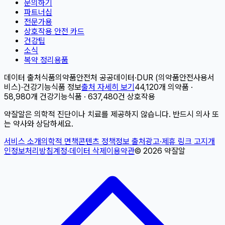
문의하기
파트너십
전문가용
상호작용 안전 카드
건강팁
소식
복약 정리용품
데이터 출처
식품의약품안전처 공공데이터
·
DUR (의약품안전사용서
비스)
·
건강기능식품 정보
출처 자세히 보기
44,120개 의약품 ·
58,980개 건강기능식품 · 637,480건 상호작용
약잘알은 의학적 진단이나 치료를 제공하지 않습니다. 반드시 의사 또
는 약사와 상담하세요.
서비스 소개
의학적 면책
콘텐츠 정책
정보 출처
광고·제휴 링크 고지
개
인정보처리방침
계정·데이터 삭제
이용약관
©
2026
약잘알