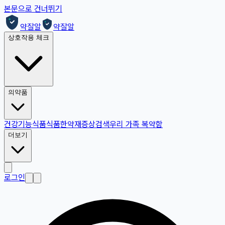
본문으로 건너뛰기
약잘알
약잘알
상호작용 체크
의약품
건강기능식품
식품
한약재
증상검색
우리 가족 복약함
더보기
로그인