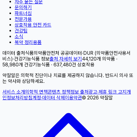
자주 묻는 질문
문의하기
파트너십
전문가용
상호작용 안전 카드
건강팁
소식
복약 정리용품
데이터 출처
식품의약품안전처 공공데이터
·
DUR (의약품안전사용서
비스)
·
건강기능식품 정보
출처 자세히 보기
44,120개 의약품 ·
58,980개 건강기능식품 · 637,480건 상호작용
약잘알은 의학적 진단이나 치료를 제공하지 않습니다. 반드시 의사 또
는 약사와 상담하세요.
서비스 소개
의학적 면책
콘텐츠 정책
정보 출처
광고·제휴 링크 고지
개
인정보처리방침
계정·데이터 삭제
이용약관
©
2026
약잘알