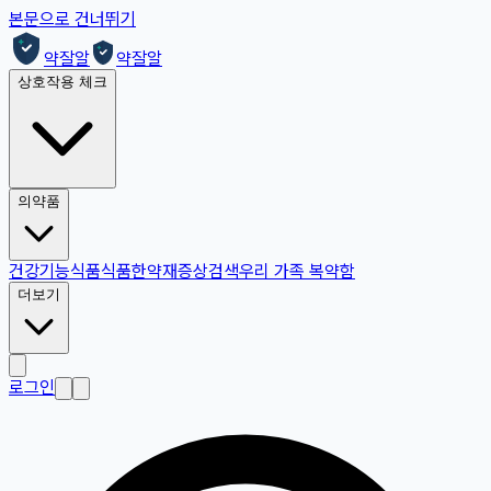
본문으로 건너뛰기
약잘알
약잘알
상호작용 체크
의약품
건강기능식품
식품
한약재
증상검색
우리 가족 복약함
더보기
로그인