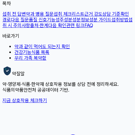
목차
섭취 전 답변
약과 병용 질문
섭취 체크리스트
근거 강도
상담 기준
확인
경로
다음 질문
품질 신호
기능성
주성분
성분정보
성분 가이드
섭취방법
섭
취 시 주의사항
출처·한계
다음 확인
관련 링크
FAQ
바로가기
약과 같이 먹어도 되는지 확인
건강기능식품 목록
우리 가족 복약함
약잘알
약·영양제·식품·한약재 상호작용 정보를 상담 전에 정리하세요.
식품의약품안전처 공공데이터 기반.
지금 상호작용 체크하기