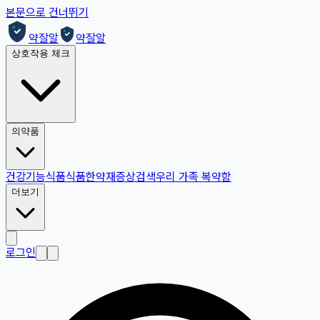
본문으로 건너뛰기
약잘알
약잘알
상호작용 체크
의약품
건강기능식품
식품
한약재
증상검색
우리 가족 복약함
더보기
로그인