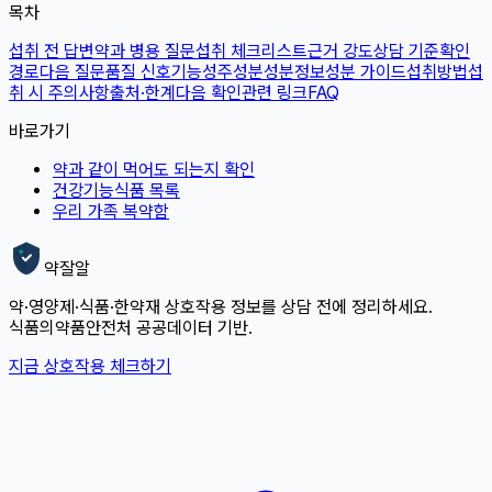
목차
섭취 전 답변
약과 병용 질문
섭취 체크리스트
근거 강도
상담 기준
확인
경로
다음 질문
품질 신호
기능성
주성분
성분정보
성분 가이드
섭취방법
섭
취 시 주의사항
출처·한계
다음 확인
관련 링크
FAQ
바로가기
약과 같이 먹어도 되는지 확인
건강기능식품 목록
우리 가족 복약함
약잘알
약·영양제·식품·한약재 상호작용 정보를 상담 전에 정리하세요.
식품의약품안전처 공공데이터 기반.
지금 상호작용 체크하기