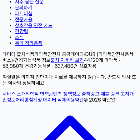
자주 묻는 질문
문의하기
파트너십
전문가용
상호작용 안전 카드
건강팁
소식
복약 정리용품
데이터 출처
식품의약품안전처 공공데이터
·
DUR (의약품안전사용서
비스)
·
건강기능식품 정보
출처 자세히 보기
44,120개 의약품 ·
58,980개 건강기능식품 · 637,480건 상호작용
약잘알은 의학적 진단이나 치료를 제공하지 않습니다. 반드시 의사 또
는 약사와 상담하세요.
서비스 소개
의학적 면책
콘텐츠 정책
정보 출처
광고·제휴 링크 고지
개
인정보처리방침
계정·데이터 삭제
이용약관
©
2026
약잘알